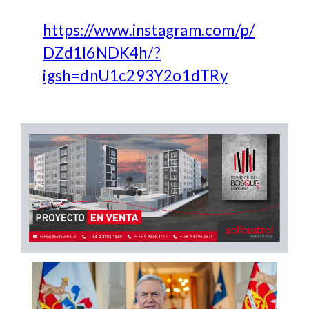
https://www.instagram.com/p/
DZd1l6NDK4h/?
igsh=dnU1c293Y2o1dTRy