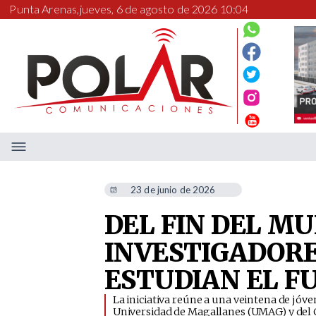
Punta Arenas,
jueves, 6 de agosto de 2026 10:04
23 de junio de 2026
DEL FIN DEL M
INVESTIGADOR
ESTUDIAN EL FU
La iniciativa reúne a una veintena de jóvene
Universidad de Magallanes (UMAG) y del 