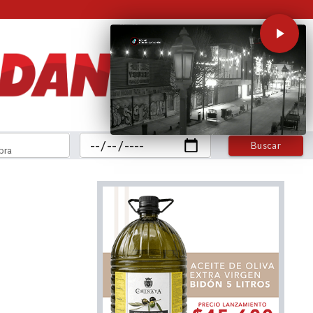
Buscar
bra