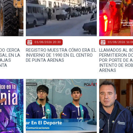
01/08/2026 20:30
01/08/2026 16:0
IDO CERCA
REGISTRO MUESTRA CÓMO ERA EL
LLAMADOS AL 80
SAL EN LA
INVIERNO DE 1990 EN EL CENTRO
PERMITIERON D
BAJAS
DE PUNTA ARENAS
POR PORTE DE 
NTA
INTENTO DE RO
ARENAS