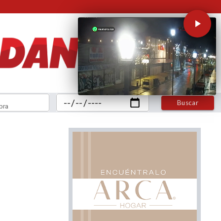
Buscar
bra