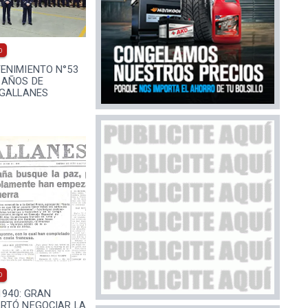
0
ENIMIENTO N°53
 AÑOS DE
AGALLANES
0
1940: GRAN
RTÓ NEGOCIAR LA