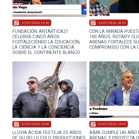
17/07/2026 16:45
13/07/2026 18:15
FUNDACIÓN ANTÁRTICA21
CON LA MIRADA PUEST
CELEBRA CINCO AÑOS
100 AÑOS, ROTARY CL
FORTALECIENDO LA EDUCACIÓN,
ARENAS FORTALECE S
LA CIENCIA Y LA CONCIENCIA
COMPROMISO CON LA 
SOBRE EL CONTINENTE BLANCO
07/07/2026 16:00
02/07/2026 19:45
LLUVIA ÁCIDA FESTEJA 25 AÑOS
AIMA CUMPLE UN AÑO 
DE SU SELLO EOLO PRODUCCIONES
ARENAS Y PROYECTA 