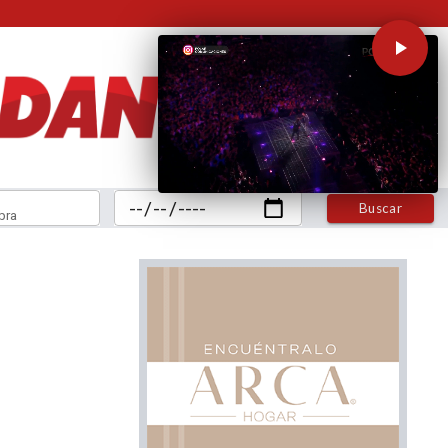
Buscar
bra