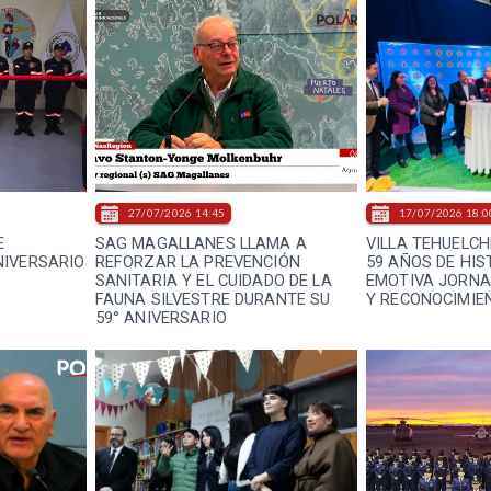
27/07/2026 14:45
17/07/2026 18:0
E
SAG MAGALLANES LLAMA A
VILLA TEHUELCH
NIVERSARIO
REFORZAR LA PREVENCIÓN
59 AÑOS DE HIS
SANITARIA Y EL CUIDADO DE LA
EMOTIVA JORNA
FAUNA SILVESTRE DURANTE SU
Y RECONOCIMIE
59° ANIVERSARIO