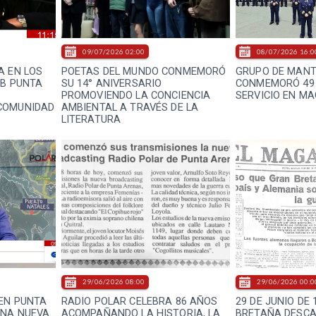
09/07/2026 02:00
08/07/2026 16:0
A EN LOS
POETAS DEL MUNDO CONMEMORÓ
GRUPO DE MANT
UB PUNTA
SU 14° ANIVERSARIO
CONMEMORÓ 49
U
PROMOVIENDO LA CONCIENCIA
SERVICIO EN M
COMUNIDAD
AMBIENTAL A TRAVÉS DE LA
LITERATURA
29/06/2026 08:00
29/06/2026 00:0
EN PUNTA
RADIO POLAR CELEBRA 86 AÑOS
29 DE JUNIO DE 
UNA NUEVA
ACOMPAÑANDO LA HISTORIA, LA
BRETAÑA DESCA