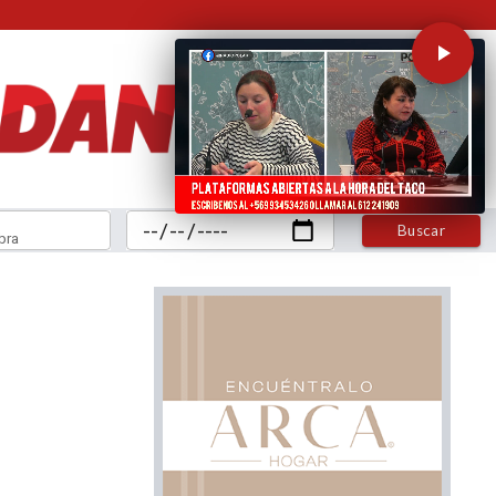
Buscar
bra