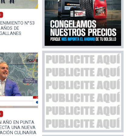
0
ENIMIENTO N°53
 AÑOS DE
AGALLANES
5
N AÑO EN PUNTA
ECTA UNA NUEVA
ACIÓN CULINARIA