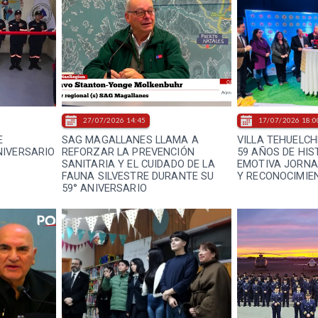
27/07/2026 14:45
17/07/2026 18:0
E
SAG MAGALLANES LLAMA A
VILLA TEHUELCH
NIVERSARIO
REFORZAR LA PREVENCIÓN
59 AÑOS DE HIS
SANITARIA Y EL CUIDADO DE LA
EMOTIVA JORNA
FAUNA SILVESTRE DURANTE SU
Y RECONOCIMIE
59° ANIVERSARIO