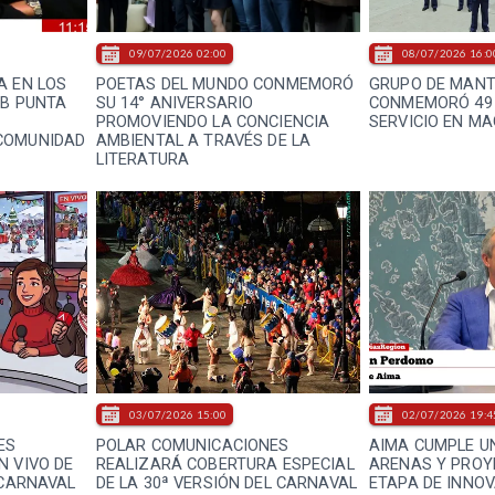
09/07/2026 02:00
08/07/2026 16:0
A EN LOS
POETAS DEL MUNDO CONMEMORÓ
GRUPO DE MANT
UB PUNTA
SU 14° ANIVERSARIO
CONMEMORÓ 49
U
PROMOVIENDO LA CONCIENCIA
SERVICIO EN M
COMUNIDAD
AMBIENTAL A TRAVÉS DE LA
LITERATURA
03/07/2026 15:00
02/07/2026 19:4
ES
POLAR COMUNICACIONES
AIMA CUMPLE U
N VIVO DE
REALIZARÁ COBERTURA ESPECIAL
ARENAS Y PROY
 CARNAVAL
DE LA 30ª VERSIÓN DEL CARNAVAL
ETAPA DE INNOV