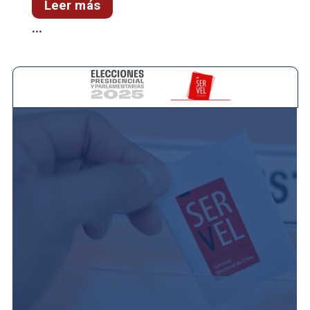
Leer más
...