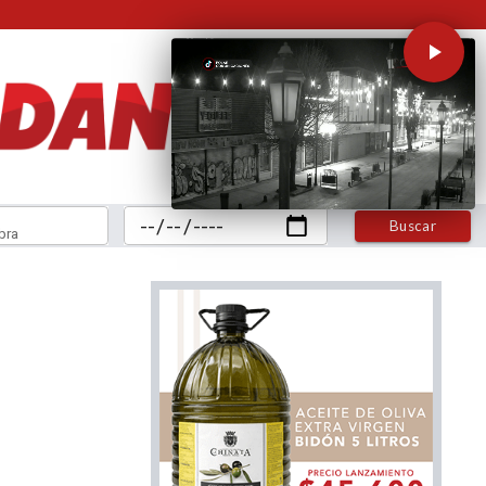
Buscar
bra