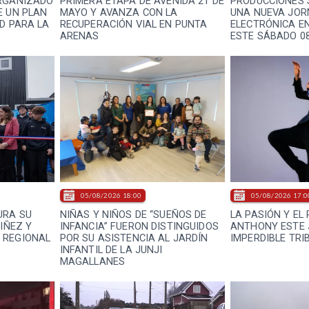
ORGANIZADO
PRIMERA ETAPA DE AVENIDA 21 DE
PRODUCCIONES 
E UN PLAN
MAYO Y AVANZA CON LA
UNA NUEVA JOR
D PARA LA
RECUPERACIÓN VIAL EN PUNTA
ELECTRÓNICA E
ARENAS
ESTE SÁBADO 0
05/08/2026 18:00
05/08/2026 17:0
URA SU
NIÑAS Y NIÑOS DE “SUEÑOS DE
LA PASIÓN Y EL
NIÑEZ Y
INFANCIA” FUERON DISTINGUIDOS
ANTHONY ESTE 
 REGIONAL
POR SU ASISTENCIA AL JARDÍN
IMPERDIBLE TRI
INFANTIL DE LA JUNJI
MAGALLANES