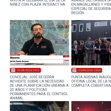
INVITA A CELEBRAR EL DÍA DE LA
AVANCE DEL CRIMEN 
NIÑEZ CON PLAZA INTERACTIVA
EN MAGALLANES Y PID
ESPECIAL DE SEGURIDA
REGIÓN
05/08/2026 19:15
05/08/2026 19:00
CONCEJAL JOSÉ BECERRA
PUNTA ARENAS INAUG
ADVIERTE SOBRE LA NECESIDAD
OFICINA LOCAL DE LA 
DE UNA PLANIFICACIÓN URBANA A
COMPLETA COBERTURA
20 AÑOS Y POLÍTICAS
PERMANENTES PARA EL CONTROL
ANIMAL