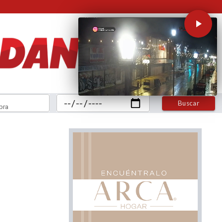
Buscar
bra