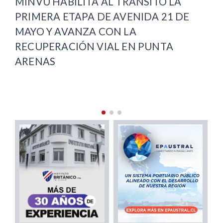
PUNTA ARENAS INAUGURA SU
VE
OFICINA LOCAL DE LA NIÑEZ Y
DE
COMPLETA COBERTURA REGIONAL
VI
PU