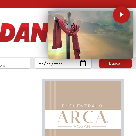
Buscar
bra