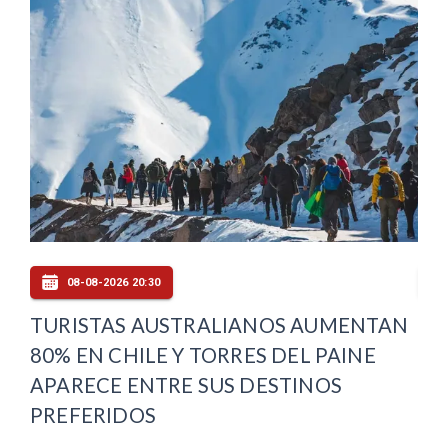
08-08-2026 20:30
N
TURISTAS AUSTRALIANOS AUMENTAN
GO
80% EN CHILE Y TORRES DEL PAINE
PA
APARECE ENTRE SUS DESTINOS
HI
PREFERIDOS
6.