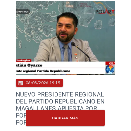
06/08/2026 19:15
NUEVO PRESIDENTE REGIONAL
DEL PARTIDO REPUBLICANO EN
MAGALLANES APUESTA POR
FORTALECER LA MILITANCIA Y
CARGAR MÁS
FORMAR NUEVOS LIDERAZGOS