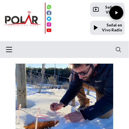
Señal en
Vivo TV
Señal en
Vivo Radio