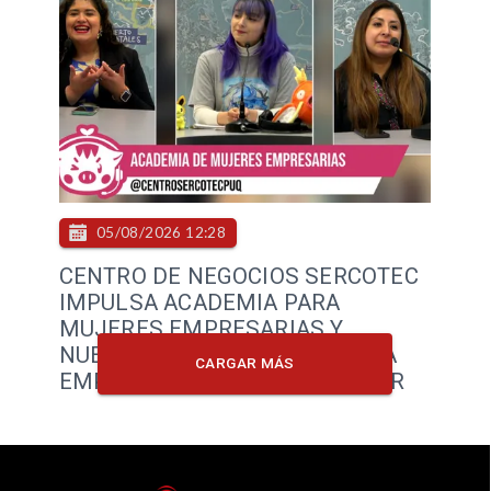
05/08/2026 12:28
CENTRO DE NEGOCIOS SERCOTEC
IMPULSA ACADEMIA PARA
MUJERES EMPRESARIAS Y
NUEVAS OPORTUNIDADES PARA
CARGAR MÁS
EMPRENDEDORES DE PORVENIR