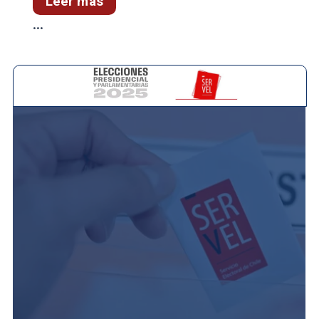
Leer más
...