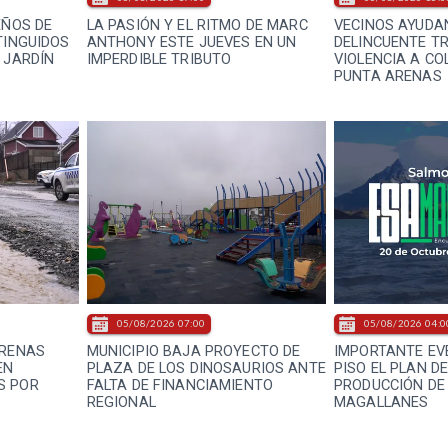
EÑOS DE
LA PASIÓN Y EL RITMO DE MARC
VECINOS AYUDAN
TINGUIDOS
ANTHONY ESTE JUEVES EN UN
DELINCUENTE T
 JARDÍN
IMPERDIBLE TRIBUTO
VIOLENCIA A CO
PUNTA ARENAS
05/08/2026 07:00
05/08/2026 04:0
ARENAS
MUNICIPIO BAJA PROYECTO DE
IMPORTANTE EV
EN
PLAZA DE LOS DINOSAURIOS ANTE
PISO EL PLAN D
S POR
FALTA DE FINANCIAMIENTO
PRODUCCIÓN DE
REGIONAL
MAGALLANES