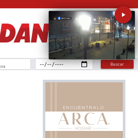
Buscar
bra