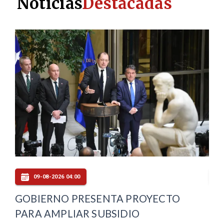
Noticias
Destacadas
09-08-2026 04:00
GOBIERNO PRESENTA PROYECTO
CO
PARA AMPLIAR SUBSIDIO
PA