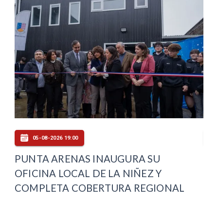
05-08-2026 19:00
PUNTA ARENAS INAUGURA SU
VE
OFICINA LOCAL DE LA NIÑEZ Y
DE
COMPLETA COBERTURA REGIONAL
VI
PU