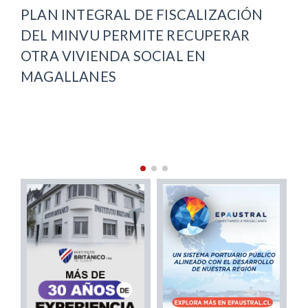
PLAN INTEGRAL DE FISCALIZACIÓN
SL
DEL MINVU PERMITE RECUPERAR
ED
E
OTRA VIVIENDA SOCIAL EN
AC
MAGALLANES
ES
PR