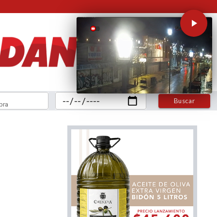
Buscar
bra