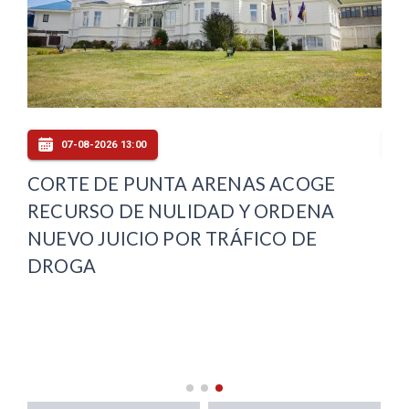
07-08-2026 13:00
CORTE DE PUNTA ARENAS ACOGE
FI
RECURSO DE NULIDAD Y ORDENA
PE
ES
NUEVO JUICIO POR TRÁFICO DE
EX
DROGA
LA
MI