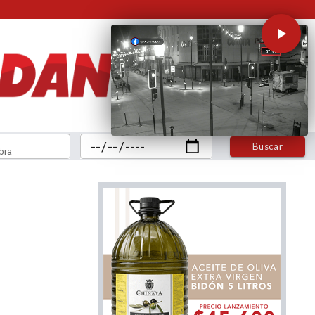
Buscar
bra