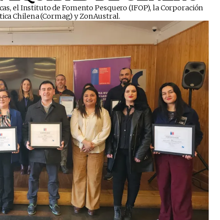
licas, el Instituto de Fomento Pesquero (IFOP), la Corporación
tica Chilena (Cormag) y ZonAustral.