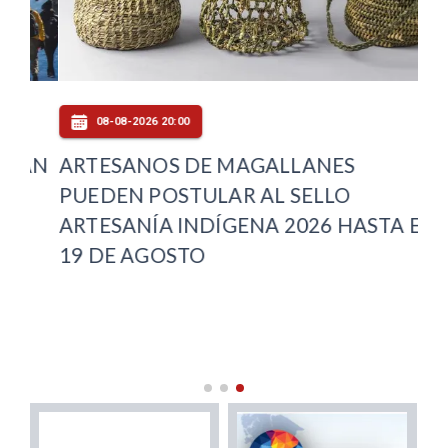
08-08-2026 20:00
AN
ARTESANOS DE MAGALLANES
CI
PUEDEN POSTULAR AL SELLO
EN
ARTESANÍA INDÍGENA 2026 HASTA EL
PA
19 DE AGOSTO
AN