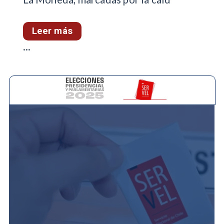
Leer más
...