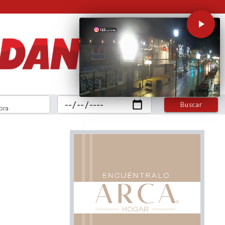
Buscar
bra