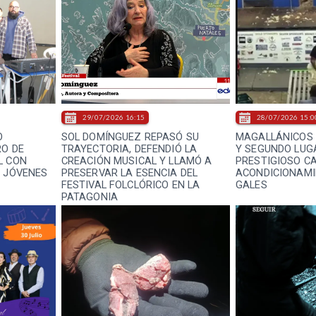
29/07/2026 16:15
28/07/2026 15:0
O
SOL DOMÍNGUEZ REPASÓ SU
MAGALLÁNICOS 
RO DE
TRAYECTORIA, DEFENDIÓ LA
Y SEGUNDO LUG
L CON
CREACIÓN MUSICAL Y LLAMÓ A
PRESTIGIOSO C
A JÓVENES
PRESERVAR LA ESENCIA DEL
ACONDICIONAMI
FESTIVAL FOLCLÓRICO EN LA
GALES
PATAGONIA