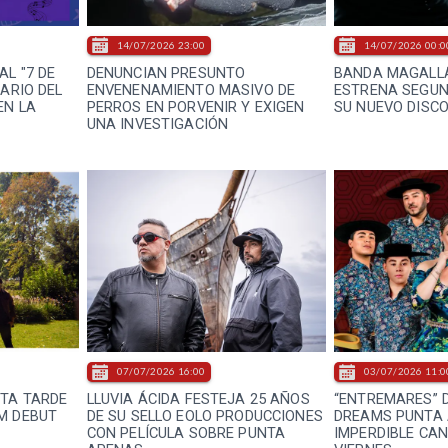
14/07/2026 23:00
14/07/2026 00:0
L "7 DE
DENUNCIAN PRESUNTO
BANDA MAGALLÁ
NARIO DEL
ENVENENAMIENTO MASIVO DE
ESTRENA SEGUN
EN LA
PERROS EN PORVENIR Y EXIGEN
SU NUEVO DISC
UNA INVESTIGACIÓN
07/07/2026 16:00
03/07/2026 11:0
NTA TARDE
LLUVIA ÁCIDA FESTEJA 25 AÑOS
“ENTREMARES” 
M DEBUT
DE SU SELLO EOLO PRODUCCIONES
DREAMS PUNTA
CON PELÍCULA SOBRE PUNTA
IMPERDIBLE CA