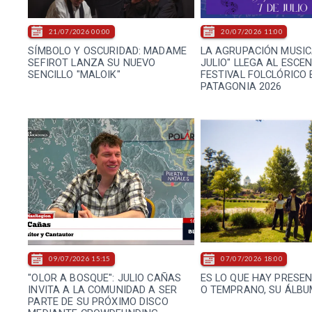
21/07/2026 00:00
20/07/2026 11:00
SÍMBOLO Y OSCURIDAD: MADAME
LA AGRUPACIÓN MUSICA
SEFIROT LANZA SU NUEVO
JULIO" LLEGA AL ESCE
SENCILLO "MALOIK"
FESTIVAL FOLCLÓRICO 
PATAGONIA 2026
09/07/2026 15:15
07/07/2026 18:00
"OLOR A BOSQUE": JULIO CAÑAS
ES LO QUE HAY PRESE
INVITA A LA COMUNIDAD A SER
O TEMPRANO, SU ÁLBU
PARTE DE SU PRÓXIMO DISCO