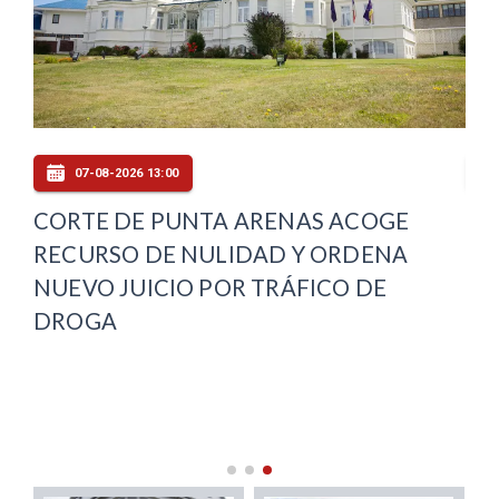
07-08-2026 13:00
CORTE DE PUNTA ARENAS ACOGE
FI
RECURSO DE NULIDAD Y ORDENA
PE
ES
NUEVO JUICIO POR TRÁFICO DE
EX
DROGA
LA
MI