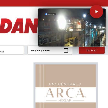
Buscar
bra