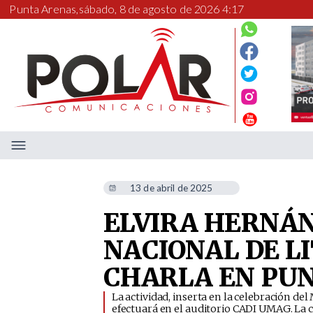
Punta Arenas,
sábado, 8 de agosto de 2026 4:17
13 de abril de 2025
ELVIRA HERNÁN
NACIONAL DE L
CHARLA EN PU
La actividad, inserta en la celebración del
efectuará en el auditorio CADI UMAG. La co