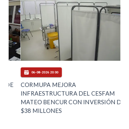
06-08-2026 20:00
E
CORMUPA MEJORA
PL
INFRAESTRUCTURA DEL CESFAM
DE
MATEO BENCUR CON INVERSIÓN DE
OT
$38 MILLONES
MA