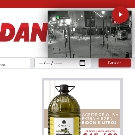
Buscar
bra