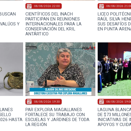
08/08/2026 22:00
08/08/2026 21:0
 BUSCAN
CIENTÍFICOS DEL INACH
LICEO POLITÉCN
A
PARTICIPAN EN REUNIONES
RAÚL SILVA HE
VALÚOS Y
INTERNACIONALES PARA LA
SUS DESAFÍOS D
CONSERVACIÓN DEL KRIL
EN PUNTA AREN
ANTÁRTICO
08/08/2026 19:30
08/08/2026 19:0
LANES
PAR EXPLORA MAGALLANES
LAGUNA BLANCA
SELLO
FORTALECE SU TRABAJO CON
DE $73 MILLONE
2026 HASTA
ESCUELAS Y JARDINES DE TODA
INICIATIVAS DE 
LA REGIÓN
APOYOS Y CUID