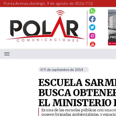
Punta Arenas,
domingo, 9 de agosto de 2026 7:52
9 de septiembre de 2014
ESCUELA SARM
BUSCA OBTENER
EL MINISTERIO
Es una de las escuelas públicas con una 
poseen brigadas ambientalistas, y espacios