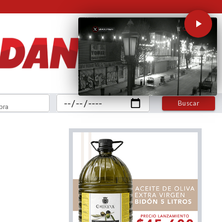
Buscar
bra