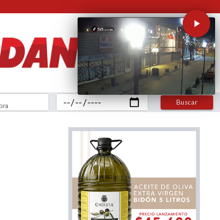
Buscar
bra