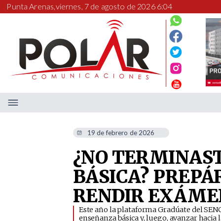
Punta Arenas,
viernes, 7 de agosto de 2026 6:04
19 de febrero de 2026
¿NO TERMINAST
BÁSICA? PREPÁ
RENDIR EXÁME
​Este año la plataforma Gradúate del SENC
enseñanza básica y, luego, avanzar hacia