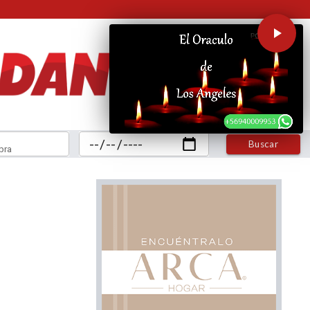
Buscar
bra