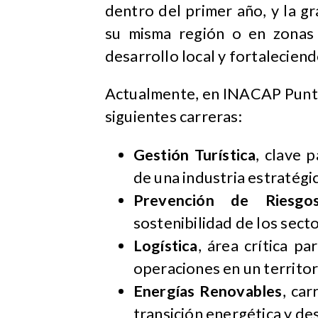
dentro del primer año, y la 
su misma región o en zonas 
desarrollo local y fortaleciend
Actualmente, en INACAP Punt
siguientes carreras:​
Gestión Turística
, clave 
de una industria estratégi
Prevención de Riesgo
sostenibilidad de los sect
Logística
, área crítica pa
operaciones en un territo
Energías Renovables
, ca
transición energética y de