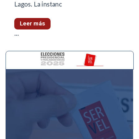
Lagos. La instanc
Leer más
...