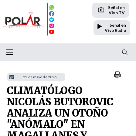
Señal en
Vivo TV
Señal en
Vivo Radio
25 de mayo de 2026
CLIMATÓLOGO
NICOLÁS BUTOROVIC
ANALIZA UN OTOÑO
"ANÓMALO" EN
MAGALLANES Y