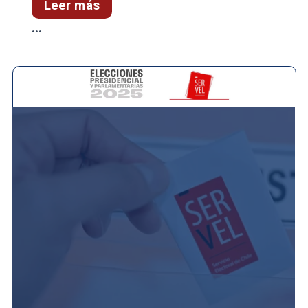
Leer más
...