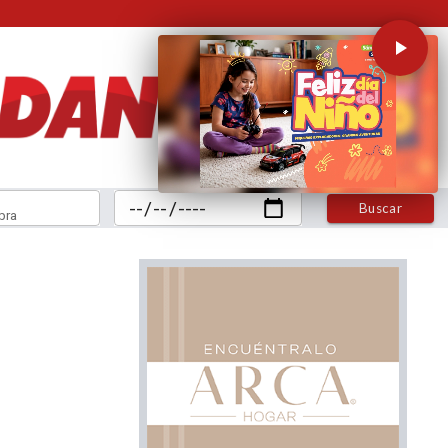
Buscar
bra