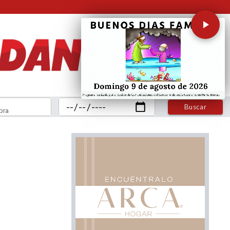
Buscar
bra