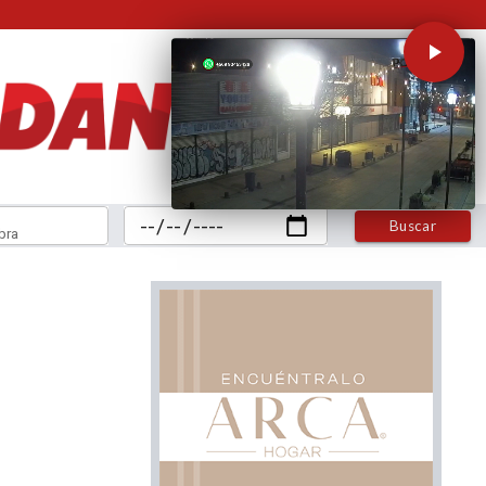
Buscar
bra