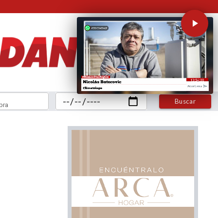
Buscar
bra