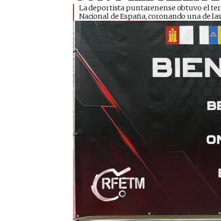
​La deportista puntarenense obtuvo el t
Nacional de España, coronando una de la