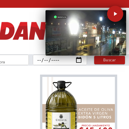
Buscar
bra