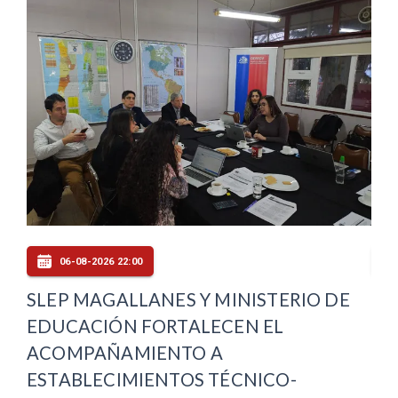
06-08-2026 22:00
SLEP MAGALLANES Y MINISTERIO DE
CO
EDUCACIÓN FORTALECEN EL
IN
ACOMPAÑAMIENTO A
MA
ESTABLECIMIENTOS TÉCNICO-
$3