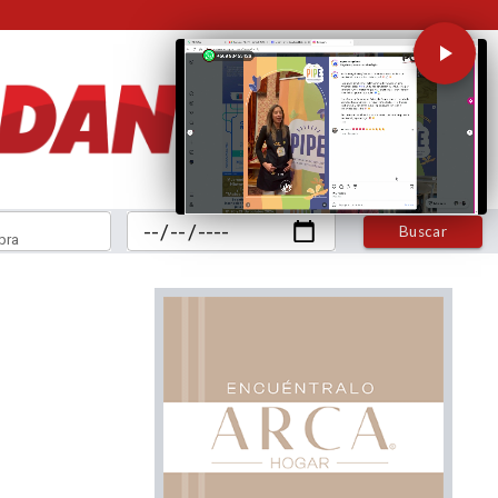
Buscar
bra