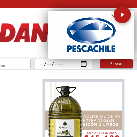
Buscar
bra