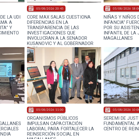
05/08/2026 20:45
05/08/2026 18:0
DE LA UDI
CORE MAX SALAS CUESTIONA
NIÑAS Y NIÑOS 
AMA A
DIFERENCIAS EN LA
INFANCIA” FUER
TA” Y
TRANSPARENCIA DE LAS
POR SU ASISTEN
CIMIENTO
INVESTIGACIONES QUE
INFANTIL DE LA 
INVOLUCRAN A LA SENADOR
MAGALLANES
KUSANOVIC Y AL GOBERNADOR
FLIES
05/08/2026 11:00
05/08/2026 10:0
ORGANISMOS PÚBLICOS
SEREMI DE JUST
GALLANES
IMPULSAN CAPACITACIÓN
FUNDAMENTAL A
RCIALES
LABORAL PARA FORTALECER LA
CENTRO DE REIN
INDIA
REINSERCIÓN SOCIAL EN