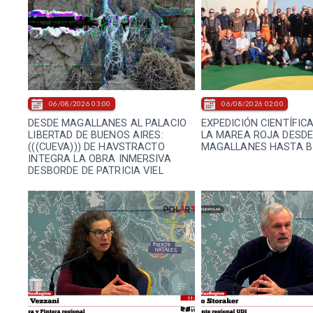
06/08/2026 03:00
06/08/2026 02:00
DESDE MAGALLANES AL PALACIO
EXPEDICIÓN CIENTÍFIC
LIBERTAD DE BUENOS AIRES:
LA MAREA ROJA DESD
(((CUEVA))) DE HAVSTRACTO
MAGALLANES HASTA B
INTEGRA LA OBRA INMERSIVA
DESBORDE DE PATRICIA VIEL