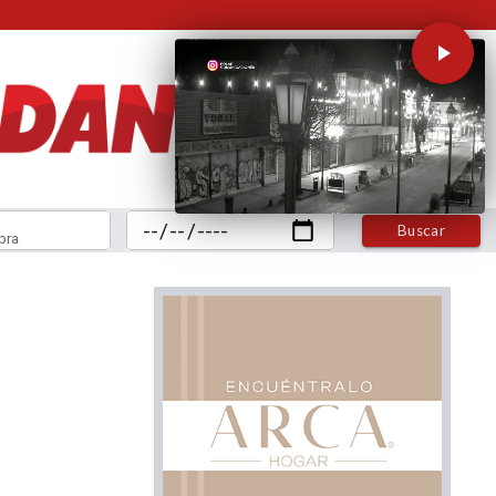
Buscar
bra