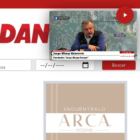
Buscar
bra