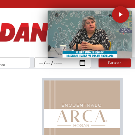
Buscar
bra