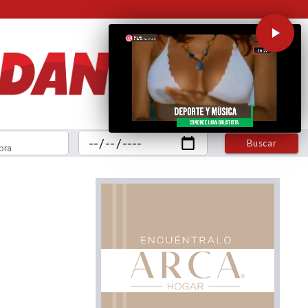
Buscar
bra