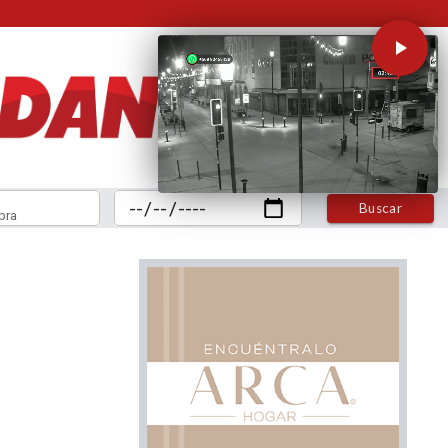
Buscar
bra