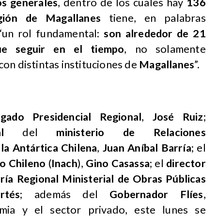
os generales
, dentro de los cuales hay
136
gión de Magallanes
tiene, en palabras
 “un rol fundamental:
son alrededor de 21
e seguir en el tiempo
, no solamente
 con distintas instituciones de
Magallanes
”.
gado Presidencial Regional
,
José Ruiz
;
l
del
ministerio de Relaciones
la Antártica Chilena
,
Juan Aníbal Barría
; el
co Chileno
(
Inach
),
Gino Casassa
; el
director
ría Regional Ministerial de Obras Públicas
rtés
; además del
Gobernador Flíes
,
mia y el sector privado, este lunes se