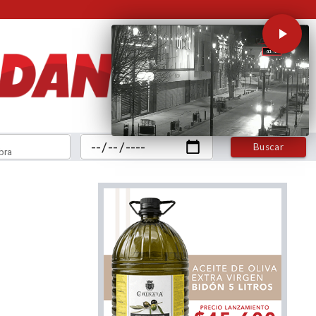
Buscar
bra