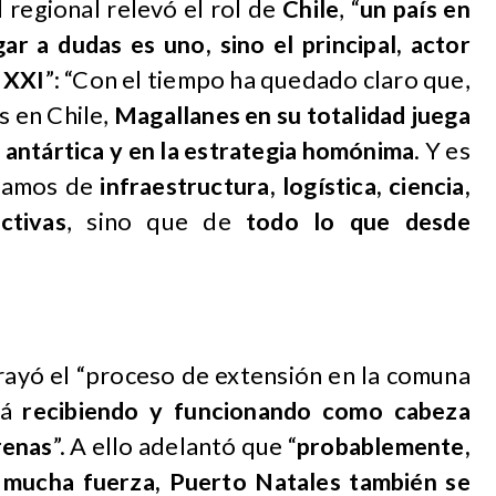
 regional relevó el rol de
Chile
, “
un país en
gar a dudas es uno, sino el principal, actor
o XXI
”: “Con el tiempo ha quedado claro que,
s en Chile,
Magallanes en su totalidad juega
a antártica y en la estrategia homónima
. Y es
blamos de
infraestructura, logística, ciencia,
ctivas
, sino que de
todo lo que desde
brayó el “proceso de extensión en la comuna
tá
recibiendo y funcionando como cabeza
renas
”. A ello adelantó que “
probablemente,
n mucha fuerza, Puerto Natales también se