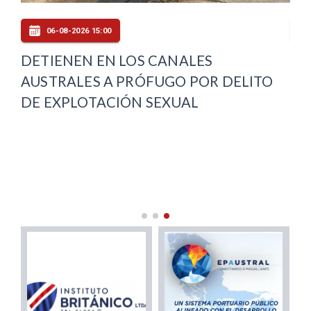
06-08-2026 15:00
DETIENEN EN LOS CANALES
SL
AUSTRALES A PRÓFUGO POR DELITO
ED
E
DE EXPLOTACIÓN SEXUAL
AC
ES
PR