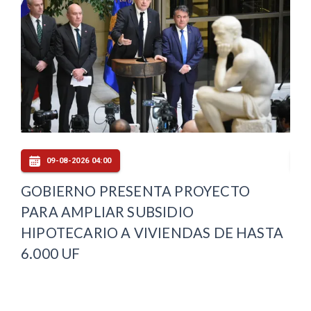
09-08-2026 04:00
GOBIERNO PRESENTA PROYECTO
CO
PARA AMPLIAR SUBSIDIO
PA
HIPOTECARIO A VIVIENDAS DE HASTA
CO
6.000 UF
MA